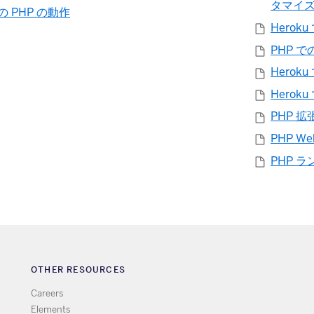
タマイ
での PHP の動作
Herok
PHP 
Herok
Herok
PHP 
PHP W
PHP 
OTHER RESOURCES
Careers
Elements