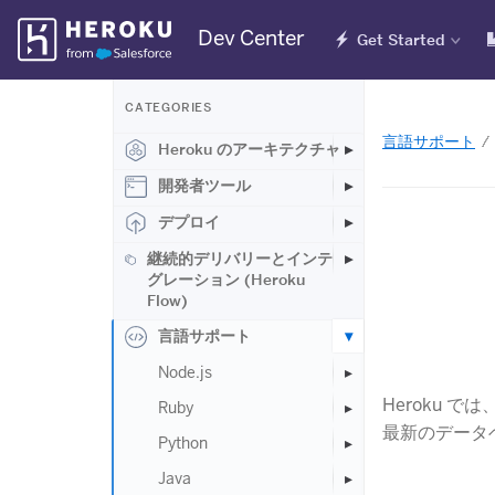
Skip
Dev Center
Get Started
Navigation
CATEGORIES
言語サポート
Heroku のアーキテクチャ
開発者ツール
デプロイ
継続的デリバリーとインテ
グレーション (Heroku
Flow)
言語サポート
Node.js
Heroku 
Ruby
最新のデータ
Python
Java