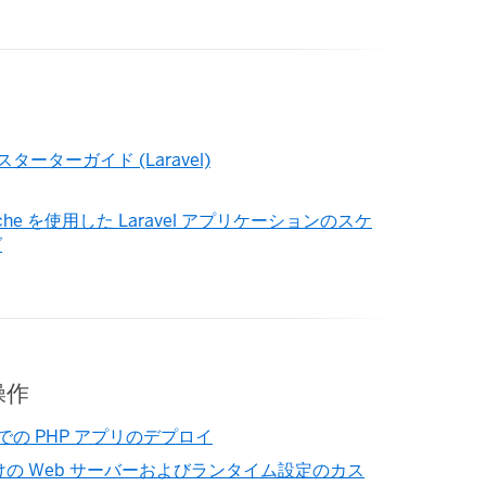
 スターターガイド (Laravel)
che を使用した Laravel アプリケーションのスケ
グ
操作
u での PHP アプリのデプロイ
向けの Web サーバーおよびランタイム設定のカス