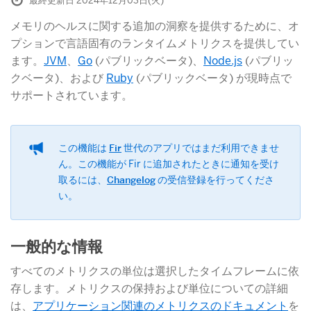
最終更新日 2024年12月03日(火)
メモリのヘルスに関する追加の洞察を提供するために、オ
プションで言語固有のランタイムメトリクスを提供してい
ます。
JVM
​、
Go
​ (パブリックベータ)、
Node.js
​ (パブリッ
クベータ)、および
Ruby
​ (パブリックベータ) が現時点で
サポートされています。
この機能は
Fir
​ 世代のアプリではまだ利用できませ
ん。この機能が Fir に追加されたときに通知を受け
取るには、
Changelog
​ の受信登録を行ってくださ
い。
一般的な情報
すべてのメトリクスの単位は選択したタイムフレームに依
存します。メトリクスの保持および単位についての詳細
は、
アプリケーション関連のメトリクスのドキュメント
​を